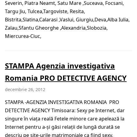
Severin, Piatra Neamt, Satu Mare ,Suceava, Focsani,
Targu Jiu, Tulcea,Targoviste, Resita,
Bistrita,Slatina,Calarasi ,Vaslui, Giurgiu,Deva,Alba Iulia,
Zalau,Sfantu Gheorghe ,Alexandria,Slobozia,
Miercurea-Ciuc,
STAMPA Agenzia investigativa
Romania PRO DETECTIVE AGENCY
decembrie 26, 2012
STAMPA -AGENZIA INVESTIGATIVA ROMANIA PRO
DETECTIVE AGENCY Timisoara: Sexy pe Internet, dar
singure în viaţa reală Fetele minore care apelează la
Internet pentru a-şi găsi relaţii de lungă durată se
descriu pe site-urile matrimoniale ca fiind sexy,