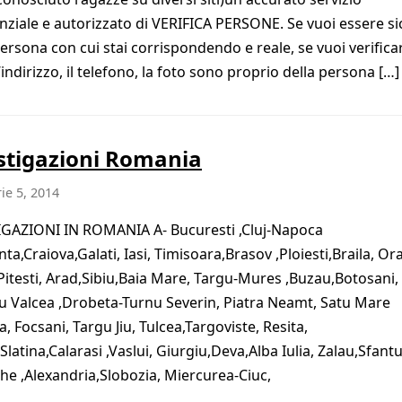
nziale e autorizzato di VERIFICA PERSONE. Se vuoi essere s
persona con cui stai corrispondendo e reale, se vuoi verificar
indirizzo, il telefono, la foto sono proprio della persona […]
stigazioni Romania
ie 5, 2014
GAZIONI IN ROMANIA A- Bucuresti ,Cluj-Napoca
ta,Craiova,Galati, Iasi, Timisoara,Brasov ,Ploiesti,Braila, Or
Pitesti, Arad,Sibiu,Baia Mare, Targu-Mures ,Buzau,Botosani,
 Valcea ,Drobeta-Turnu Severin, Piatra Neamt, Satu Mare
, Focsani, Targu Jiu, Tulcea,Targoviste, Resita,
,Slatina,Calarasi ,Vaslui, Giurgiu,Deva,Alba Iulia, Zalau,Sfant
e ,Alexandria,Slobozia, Miercurea-Ciuc,