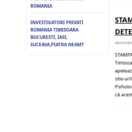
ROMANIA
STAM
INVESTIGATORI PRIVATI
DETE
ROMANIA TIMISOARA
BUCURESTI, IASI,
decembr
SUCEAVA,PIATRA NEAMT
STAMPA
Timisoa
apeleaz
site-uri
Psiholog
că aces