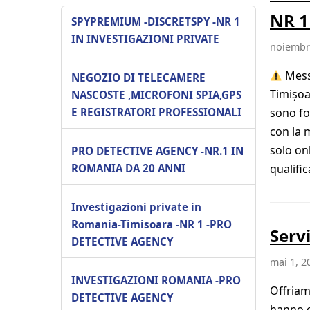
NR 1
SPYPREMIUM -DISCRETSPY -NR 1
IN INVESTIGAZIONI PRIVATE
noiembri
Messa
NEGOZIO DI TELECAMERE
Timișoa
NASCOSTE ,MICROFONI SPIA,GPS
E REGISTRATORI PROFESSIONALI
sono fo
con la 
solo on
PRO DETECTIVE AGENCY -NR.1 IN
ROMANIA DA 20 ANNI
qualifi
Investigazioni private in
Romania-Timisoara -NR 1 -PRO
Serv
DETECTIVE AGENCY
mai 1, 2
INVESTIGAZIONI ROMANIA -PRO
Offriamo
DETECTIVE AGENCY
hanno c