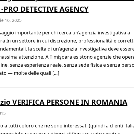
 -PRO DETECTIVE AGENCY
e 16, 2025
ggio importante per chi cerca un’agenzia investigativa a
ra In un settore in cui discrezione, professionalità e corret
ndamentali, la scelta di un’agenzia investigativa deve essere
massima attenzione. A Timișoara esistono agenzie che ope
line, senza esperienza reale, senza sede fisica e senza pers
cato — molte delle quali […]
izio VERIFICA PERSONE IN ROMANIA
015
 a tutti coloro che ne sono interessati (quindi a clienti itali
onosciuto ragazze su diversi siti)un accurato servizio