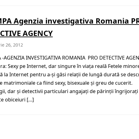
PA Agenzia investigativa Romania P
CTIVE AGENCY
ie 26, 2012
 -AGENZIA INVESTIGATIVA ROMANIA PRO DETECTIVE AGE
ra: Sexy pe Internet, dar singure în viaţa reală Fetele minor
ă la Internet pentru a-şi găsi relaţii de lungă durată se desc
le matrimoniale ca fiind sexy, bisexuale şi greu de cucerit.
ii, dar şi detectivii particulari angajaţi de părinţii îngrijoraţ
te obiceiuri […]