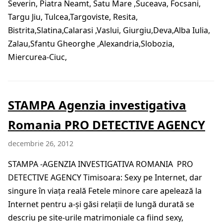
Severin, Piatra Neamt, Satu Mare ,Suceava, Focsani,
Targu Jiu, Tulcea,Targoviste, Resita,
Bistrita,Slatina,Calarasi ,Vaslui, Giurgiu,Deva,Alba Iulia,
Zalau,Sfantu Gheorghe ,Alexandria,Slobozia,
Miercurea-Ciuc,
STAMPA Agenzia investigativa
Romania PRO DETECTIVE AGENCY
decembrie 26, 2012
STAMPA -AGENZIA INVESTIGATIVA ROMANIA PRO
DETECTIVE AGENCY Timisoara: Sexy pe Internet, dar
singure în viaţa reală Fetele minore care apelează la
Internet pentru a-şi găsi relaţii de lungă durată se
descriu pe site-urile matrimoniale ca fiind sexy,