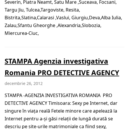
Severin, Piatra Neamt, Satu Mare ,Suceava, Focsani,
Targu Jiu, Tulcea,Targoviste, Resita,
Bistrita,Slatina,Calarasi ,Vaslui, Giurgiu,Deva,Alba Iulia,
Zalau,Sfantu Gheorghe ,Alexandria,Slobozia,
Miercurea-Ciuc,
STAMPA Agenzia investigativa
Romania PRO DETECTIVE AGENCY
decembrie 26, 2012
STAMPA -AGENZIA INVESTIGATIVA ROMANIA PRO
DETECTIVE AGENCY Timisoara: Sexy pe Internet, dar
singure în viaţa reală Fetele minore care apelează la
Internet pentru a-şi găsi relaţii de lungă durată se
descriu pe site-urile matrimoniale ca fiind sexy,