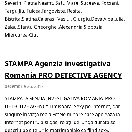
Severin, Piatra Neamt, Satu Mare ,Suceava, Focsani,
Targu Jiu, Tulcea,Targoviste, Resita,
Bistrita,Slatina,Calarasi ,Vaslui, Giurgiu,Deva,Alba Iulia,
Zalau,Sfantu Gheorghe ,Alexandria,Slobozia,
Miercurea-Ciuc,
STAMPA Agenzia investigativa
Romania PRO DETECTIVE AGENCY
decembrie 26, 2012
STAMPA -AGENZIA INVESTIGATIVA ROMANIA PRO
DETECTIVE AGENCY Timisoara: Sexy pe Internet, dar
singure în viaţa reală Fetele minore care apelează la
Internet pentru a-şi găsi relaţii de lungă durată se
descriu pe site-urile matrimoniale ca fiind sexy,