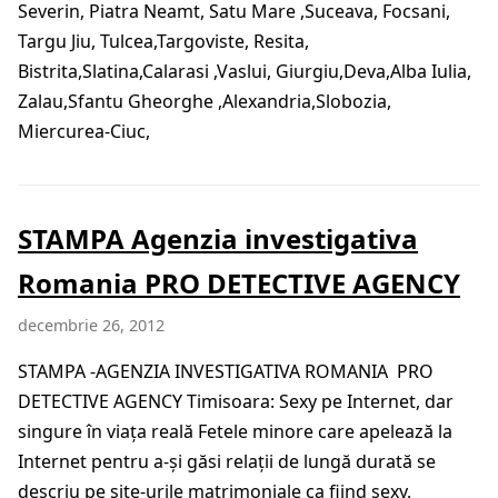
Severin, Piatra Neamt, Satu Mare ,Suceava, Focsani,
Targu Jiu, Tulcea,Targoviste, Resita,
Bistrita,Slatina,Calarasi ,Vaslui, Giurgiu,Deva,Alba Iulia,
Zalau,Sfantu Gheorghe ,Alexandria,Slobozia,
Miercurea-Ciuc,
STAMPA Agenzia investigativa
Romania PRO DETECTIVE AGENCY
decembrie 26, 2012
STAMPA -AGENZIA INVESTIGATIVA ROMANIA PRO
DETECTIVE AGENCY Timisoara: Sexy pe Internet, dar
singure în viaţa reală Fetele minore care apelează la
Internet pentru a-şi găsi relaţii de lungă durată se
descriu pe site-urile matrimoniale ca fiind sexy,