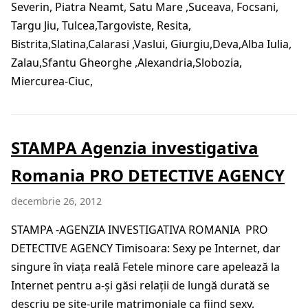
Severin, Piatra Neamt, Satu Mare ,Suceava, Focsani,
Targu Jiu, Tulcea,Targoviste, Resita,
Bistrita,Slatina,Calarasi ,Vaslui, Giurgiu,Deva,Alba Iulia,
Zalau,Sfantu Gheorghe ,Alexandria,Slobozia,
Miercurea-Ciuc,
STAMPA Agenzia investigativa
Romania PRO DETECTIVE AGENCY
decembrie 26, 2012
STAMPA -AGENZIA INVESTIGATIVA ROMANIA PRO
DETECTIVE AGENCY Timisoara: Sexy pe Internet, dar
singure în viaţa reală Fetele minore care apelează la
Internet pentru a-şi găsi relaţii de lungă durată se
descriu pe site-urile matrimoniale ca fiind sexy,